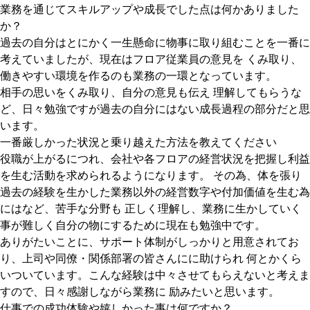
業務を通じてスキルアップや成長でした点は何かありました
か？
過去の自分はとにかく一生懸命に物事に取り組むことを一番に
考えていましたが、現在はフロア従業員の意見を くみ取り、
働きやすい環境を作るのも業務の一環となっています。
相手の思いをくみ取り、自分の意見も伝え 理解してもらうな
ど、日々勉強ですが過去の自分にはない成長過程の部分だと思
います。
一番厳しかった状況と乗り越えた方法を教えてください
役職が上がるにつれ、会社や各フロアの経営状況を把握し利益
を生む活動を求められるようになります。 その為、体を張り
過去の経験を生かした業務以外の経営数字や付加価値を生む為
にはなど、苦手な分野も 正しく理解し、業務に生かしていく
事が難しく自分の物にするために現在も勉強中です。
ありがたいことに、サポート体制がしっかりと用意されてお
り、上司や同僚・関係部署の皆さんにに助けられ 何とかくら
いついています。こんな経験は中々させてもらえないと考えま
すので、日々感謝しながら業務に 励みたいと思います。
仕事での成功体験や嬉しかった事は何ですか？