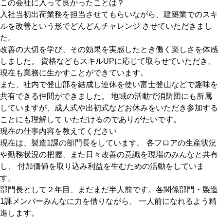
この会社に入って良かったことは？
入社当初出荷業務を担当させてもらいながら、建築業でのスキ
ルを改善という形でどんどんチャレンジ させていただきまし
た。
改善の大切を学び、その効果を実感したとき働く楽しさを体感
しました。 資格などもスキルUPに応じて取らせていただき、
現在も業務に生かすことができています。
また、社内で登山部を結成し連休を使い富士登山などで趣味を
共有できる仲間ができました。 地域の活動で消防団にも所属
していますが、成人式や出初式などお休みをいただき参加する
ことにも理解して いただけるのでありがたいです。
現在の仕事内容を教えてください
現在は、製造1課の部門長をしています。 各フロアの生産状況
や勤務状況の把握、また日々改善の意識を現場のみんなと共有
し、 付加価値を取り込み利益を生むための活動をしていま
す。
部門長として２年目、まだまだ半人前です。各関係部門・製造
1課メンバーみんなに力を借りながら、 一人前になれるよう精
進します。