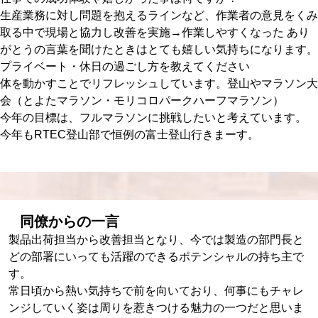
生産業務に対し問題を抱えるラインなど、作業者の意見をくみ
取る中で現場と協力し改善を実施→作業しやすくなった あり
がとうの言葉を聞けたときはとても嬉しい気持ちになります。
プライベート・休日の過ごし方を教えてください
体を動かすことでリフレッシュしています。登山やマラソン大
会（とよたマラソン・モリコロパークハーフマラソン）
今年の目標は、フルマラソンに挑戦したいと考えています。
今年もRTEC登山部で恒例の富士登山行きまーす。
同僚からの一言
製品出荷担当から改善担当となり、今では製造の部門長と
どの部署にいっても活躍のできるポテンシャルの持ち主で
す。
常日頃から熱い気持ちで前を向いており、何事にもチャレ
ンジしていく姿は周りを惹きつける魅力の一つだと思いま