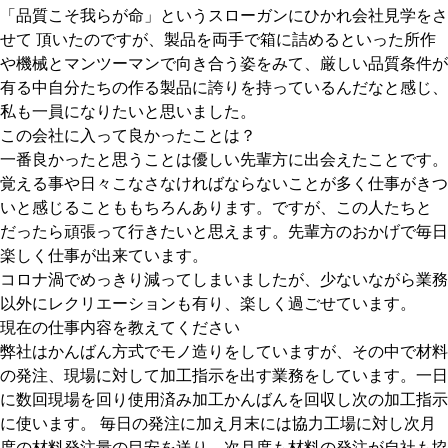
「品質こそ我らが命」というスローガンにひかれ会社見学をさ
せて 頂いたのですが、製品を両手で箱に詰めるといった所作
や機械とマンツーマンで向き合う姿をみて、厳しい品質条件が
有る中自分たちの作る製品に誇りを持っているんだなと感じ、
私も一員になりたいと思いました。
この会社に入って良かったことは？
一番良かったと思うことは優しい先輩方に出会えたことです。
覚える事や日々こなさなければならないことが多く仕事がきつ
いと感じることももちろんあります。ですが、この人たちと
だったら頑張って行きたいと思えます。先輩方のおかげで毎日
楽しく仕事が出来ています。
コロナ渦でめっきり減ってしまいましたが、少ないながら業務
以外にレクリエーションも有り、楽しく過ごせています。
現在の仕事内容を教えてください
弊社はかんばん方式でモノ造りをしていますが、その中で材料
の発注、現場に対して加工指示を出す業務をしています。一日
に数回現場を回り使用済み加工かんばんを回収し次の加工指示
に使います。 毎日の発注に加え月末には協力工場に対し次月
度の材料発注量の目安を送り、次月度も材料の発注が自社も協