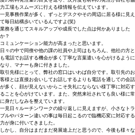
力工場もスムーズに行える様情報を伝えています。
一見事務作業が多く、ずっとデスクやその周辺に居る様に見え
て毎日結構歩いているんですよ(笑)
業務を通じてスキルアップや成長でした点は何かありました
か？
コミュンケーション能力が高まったと思います。
日々の中で同僚や他の課の社員や上司はもちろん、他社の方と
も電話でお話する機会が多く丁寧な言葉遣いを心がけるように
なり、マナーも身に付きました。
取引先様にとって、弊社の窓口はいわば自分です。取引先のお
客様とは直接お会いしてお話しするよりも電話を通しての会話
が多く、顔が見えないからこそ失礼にならない様丁寧に対応す
ることを心がけています。また、突然来社されても良い様に常
に身だしなみを整えています。
一見日々ルーチンワークの繰り返しに見えますが、小さなトラ
ブルやパターン違いの事は毎日起こるので臨機応変に対応する
力が身に付いてきました。
しかし、自分はまだまだ発展途上だと思うので、今後も様々な